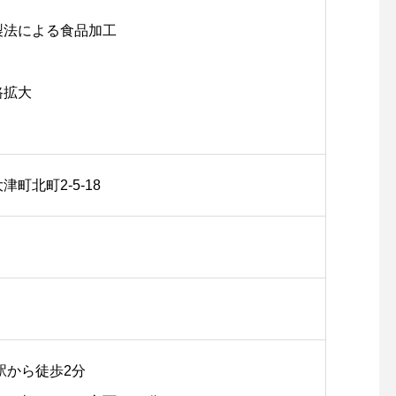
製法による食品加工
路拡大
町北町2-5-18
北茨城市で水産物加工なら株
北茨城市で新鮮な魚を
式会社まえけん
なら株式会社まえけん
駅から徒歩2分