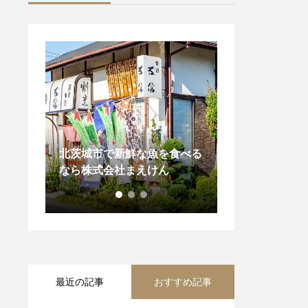
食べる
本日の魚の買い付け！卸売
北茨城市で水産
in 福島県いわき市久ノ浜港
式会社まえけん
最近の記事
おすすめ記事