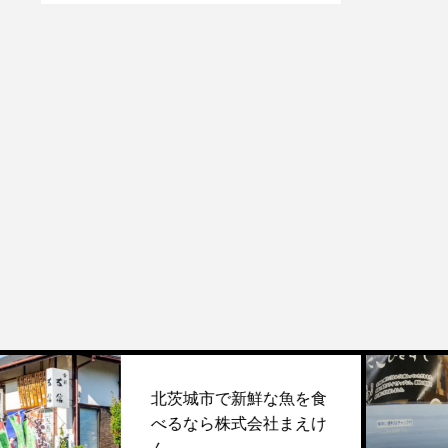
北茨城市で新鮮な魚を食
北茨
べるなら株式会社まえけ
ら株