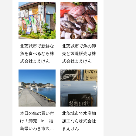
北茨城市で新鮮な
北茨城市で水産物
北茨城市で魚の卸
北茨城市で新鮮な
魚を食べるなら株
加工なら株式会社
売と製造販売は株
魚を食べるなら株
式会社まえけん
まえけん
式会社まえけん
式会社まえけん
本日の魚の買い付
本日の魚の買い付
北茨城市で水産物
北茨城市で魚の卸
け！卸売 in 福
け！卸売 in 福
加工なら株式会社
売と製造販売は株
島県いわき市久ノ
島県いわき市久ノ
まえけん
式会社まえけん
浜港
浜港