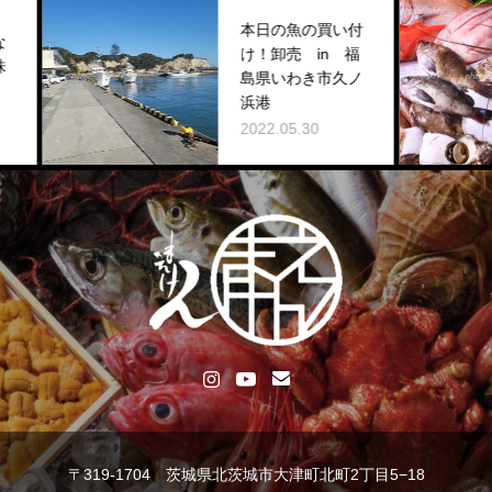
本日の魚の買い付
け！卸売 in 福
島県いわき市久ノ
浜港
2022.05.30
〒319-1704 茨城県北茨城市大津町北町2丁目5−18