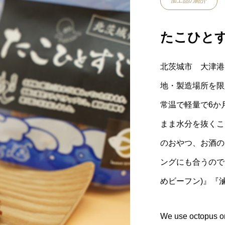
加工品の紹介
たこひと
北茨城市 大津港
地・製造場所を限
常温で軽量で6か
まま水分を抜くこ
のおやつ、お酒の
ングにも合うので
めビーフン)』『
We use octopus onl