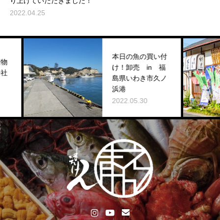
り上げていただきました！
2022.04.25
本日の魚の買い付
け！卸売 in 福
島県いわき市久ノ
浜港
2022.05.30